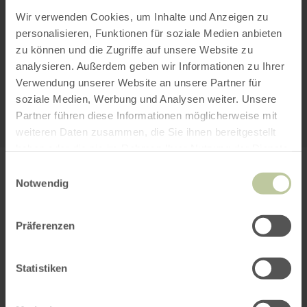
"Der Ostwestf4le unterwegs zur Abtei Mariawald
Bitte akzeptieren Sie den Einsatz aller
und Burg Hengebach
Wir verwenden Cookies, um Inhalte und Anzeigen zu
Cookies, um den Inhalt dieser Seite
personalisieren, Funktionen für soziale Medien anbieten
sehen zu können.
zu können und die Zugriffe auf unsere Website zu
analysieren. Außerdem geben wir Informationen zu Ihrer
Alle Cookies Freigeben
Verwendung unserer Website an unsere Partner für
soziale Medien, Werbung und Analysen weiter. Unsere
KARTE ÖFFNEN
Partner führen diese Informationen möglicherweise mit
weiteren Daten zusammen, die Sie ihnen bereitgestellt
haben oder die sie im Rahmen Ihrer Nutzung der Dienste
gesammelt haben.
Einwilligungsauswahl
PLANEN SIE IHRE
Notwendig
ANREISE
Präferenzen
Statistiken
per Google Maps