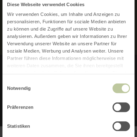
MERKMALE:
Diese Webseite verwendet Cookies
Wir verwenden Cookies, um Inhalte und Anzeigen zu
personalisieren, Funktionen für soziale Medien anbieten
RUNDTOUR
zu können und die Zugriffe auf unsere Website zu
analysieren. Außerdem geben wir Informationen zu Ihrer
Verwendung unserer Website an unsere Partner für
soziale Medien, Werbung und Analysen weiter. Unsere
Partner führen diese Informationen möglicherweise mit
weiteren Daten zusammen, die Sie ihnen bereitgestellt
haben oder die sie im Rahmen Ihrer Nutzung der Dienste
RUREIFEL TOURISMSU GMBH
gesammelt haben.
Einwilligungsauswahl
Notwendig
52156 Monschau
Präferenzen
Statistiken