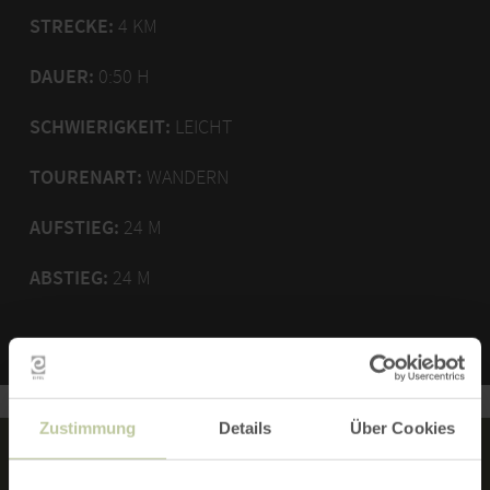
STRECKE:
4 KM
DAUER:
0:50 H
SCHWIERIGKEIT:
LEICHT
TOURENART:
WANDERN
AUFSTIEG:
24 M
ABSTIEG:
24 M
Zustimmung
Details
Über Cookies