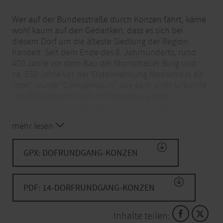
Wer auf der Bundesstraße durch Konzen fährt, käme
wohl kaum auf den Gedanken, dass es sich bei
diesem Dorf um die älteste Siedlung der Region
handelt. Seit dem Ende des 8. Jahrhunderts, rund
400 Jahre vor dem Bau der Monschauer Burg und
ca. 550 Jahre vor der Ersterwähnung Monschaus als
"stat", wurde "Compendium", wie es in einer Urkunde
von 888 genannt wird, in Fortsetzung einer
römerzeitlichen Siedlung zum Zentrum der
Wiederbesiedlung des Monschauer Landes.
mehr lesen
GPX: DOFRUNDGANG-KONZEN
PDF: 14-DORFRUNDGANG-KONZEN
Inhalte teilen: