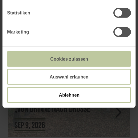
More events
Statistiken
Marketing
Cookies zulassen
Auswahl erlauben
Ablehnen
Wanderung Eifelschleife
„Vun drinne nach drusse“
Sep 9, 2026