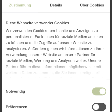
At 13:30
Zustimmung
Details
Über Cookies
PLAN YOUR JOURNEY
December 23, 2026
At 13:30
Diese Webseite verwendet Cookies
December 30, 2026
Wir verwenden Cookies, um Inhalte und Anzeigen zu
At 13:30
personalisieren, Funktionen für soziale Medien anbieten
per Google Maps
zu können und die Zugriffe auf unsere Website zu
analysieren. Außerdem geben wir Informationen zu Ihrer
Get directions from:
Verwendung unserer Website an unsere Partner für
soziale Medien, Werbung und Analysen weiter. Unsere
Partner führen diese Informationen möglicherweise mit
weiteren Daten zusammen, die Sie ihnen bereitgestellt
haben oder die sie im Rahmen Ihrer Nutzung der Dienste
gesammelt haben.
Einwilligungsauswahl
Notwendig
PLAN THE ROUTE
Präferenzen