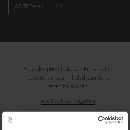
At 13:30
WRITE E-MAIL
November 4, 2026
At 13:30
November 11, 2026
At 13:30
November 18, 2026
At 13:30
November 25, 2026
Bitte akzeptieren Sie den Einsatz aller
At 13:30
Cookies, um den Inhalt dieser Seite
sehen zu können.
December 2, 2026
At 13:30
Alle Cookies Freigeben
December 9, 2026
At 13:30
December 16, 2026