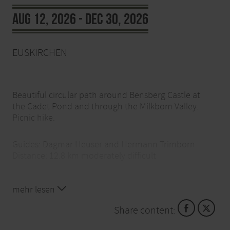
AUG 12, 2026 - DEC 30, 2026
EUSKIRCHEN
Beautiful circular path around Bensberg Castle at
the Cadet Pond and through the Milkbom Valley.
Picnic hike.
Guides: Dagmar Heuser and Hermann Trimborn
Distance: 12.8 km moderately difficult
Time: 10:00 AM
mehr lesen
Cost: free, possible carpool fee
Location: Euskirchen, P+R parking lot Euskirchen
Share content:
train station
Info Tel.: 0160. 94879202 or 0160. 91950918