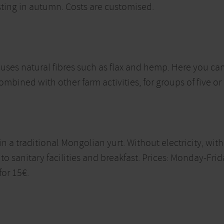
ting in autumn. Costs are customised.
ses natural fibres such as flax and hemp. Here you can
mbined with other farm activities, for groups of five o
n a traditional Mongolian yurt. Without electricity, wit
 to sanitary facilities and breakfast. Prices: Monday-F
for 15€.