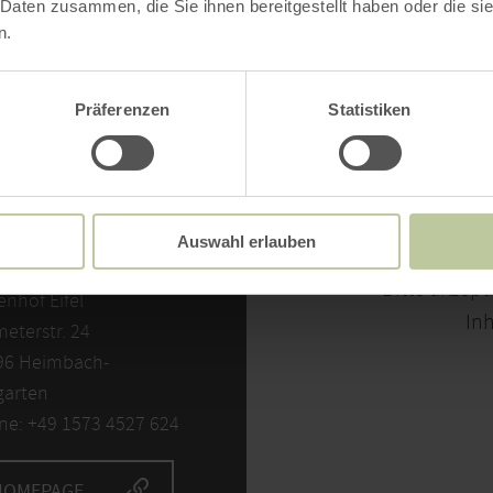
 Daten zusammen, die Sie ihnen bereitgestellt haben oder die s
n.
Präferenzen
Statistiken
NTACT
Auswahl erlauben
Bitte akzept
enhof Eifel
Inh
eterstr. 24
96 Heimbach-
garten
ne: +49 1573 4527 624
HOMEPAGE