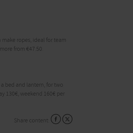
 make ropes, ideal for team
r more from €47.50.
h a bed and lantern, for two
riday 130€, weekend 160€ per
Share content: