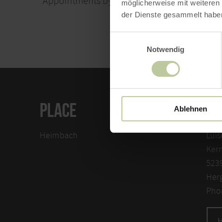
Appointments by arrangement
möglicherweise mit weiteren
der Dienste gesammelt habe
Einwilligungsauswahl
Notwendig
PLACE
CO
Ablehnen
Heimbach
Luis
Kerm
523
Her
Pho