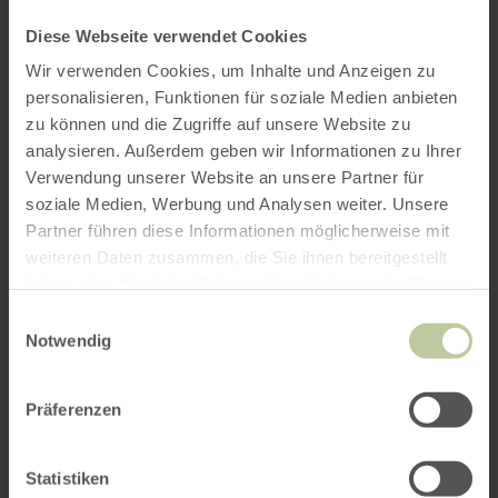
per Google Maps
Diese Webseite verwendet Cookies
Get directions from:
Wir verwenden Cookies, um Inhalte und Anzeigen zu
personalisieren, Funktionen für soziale Medien anbieten
zu können und die Zugriffe auf unsere Website zu
analysieren. Außerdem geben wir Informationen zu Ihrer
Verwendung unserer Website an unsere Partner für
soziale Medien, Werbung und Analysen weiter. Unsere
Partner führen diese Informationen möglicherweise mit
PLAN THE ROUTE
weiteren Daten zusammen, die Sie ihnen bereitgestellt
haben oder die sie im Rahmen Ihrer Nutzung der Dienste
gesammelt haben.
Einwilligungsauswahl
Notwendig
You might also be interested
in
Präferenzen
Statistiken