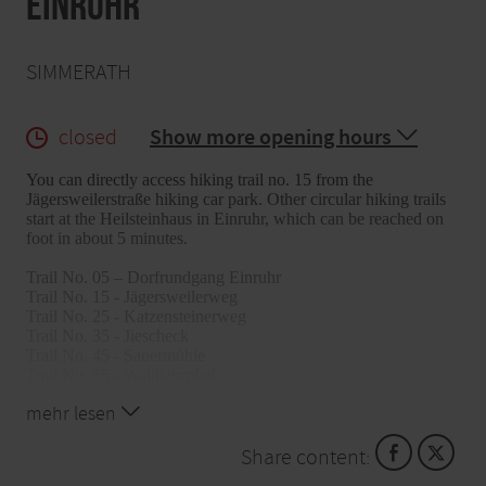
Einruhr
SIMMERATH
closed
Show more opening hours
You can directly access hiking trail no. 15 from the
Jägersweilerstraße hiking car park. Other circular hiking trails
start at the Heilsteinhaus in Einruhr, which can be reached on
foot in about 5 minutes.
Trail No. 05 – Dorfrundgang Einruhr
Trail No. 15 - Jägersweilerweg
Trail No. 25 - Katzensteinerweg
Trail No. 35 - Jiescheck
Trail No. 45 - Sauermühle
Trail No. 55 - Waldlehrpfad
Trail No. 75 - Püngelbach
mehr lesen
Eifelsteig
Wasserlandroute
Wilderness trail
Share content: