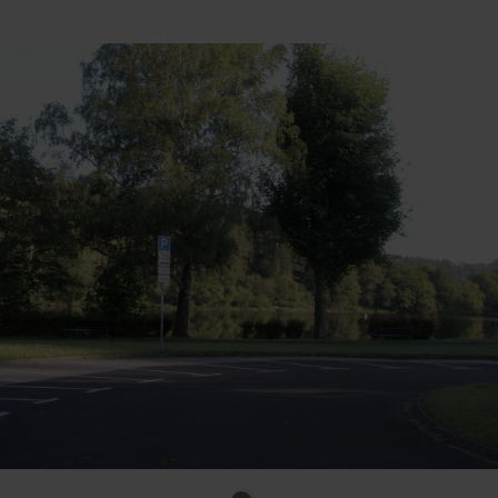
Note: The parking lot is chargeable.
Directions by car
Jägersweiler Strasse 1
52152 Simmerath-Einruhr
Coordinates for the navigation system:
50 ° 35'10.9 "N 6 ° 22'54.7" E.