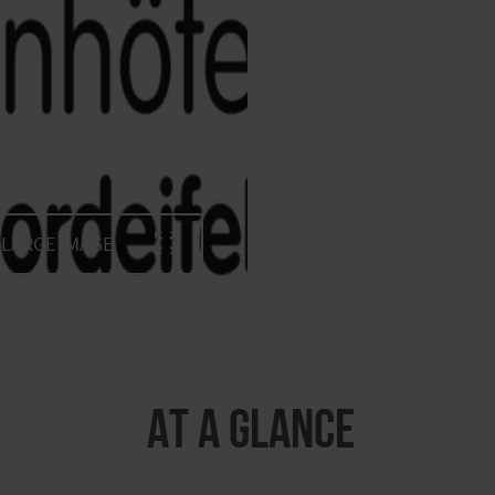
LARGE IMAGE
At a glance