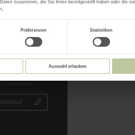
 Daten zusammen, die Sie ihnen bereitgestellt haben oder die s
n.
Präferenzen
Statistiken
NTACT
Bitte akzept
Auswahl erlauben
nhof Scheven
Inh
miedegasse 101
5 Kall-Scheven
HOMEPAGE