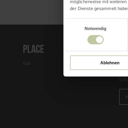
möglicherweise mit weiteren
der Dienste gesammelt habe
Einwilligungsauswahl
Notwendig
PLACE
CO
Ablehnen
Kall
Bah
Sch
5392