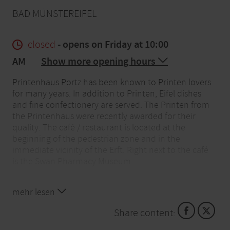
BAD MÜNSTEREIFEL
closed
- opens on Friday at 10:00
AM
Show more opening hours
Printenhaus Portz has been known to Printen lovers
for many years. In addition to Printen, Eifel dishes
and fine confectionery are served. The Printen from
the Printenhaus were recently awarded for their
quality. The café / restaurant is located at the
beginning of the pedestrian zone and in the
immediate vicinity of the Erft. Right next to the café
is the Swan Pharmacy Museum.
mehr lesen
Share content: