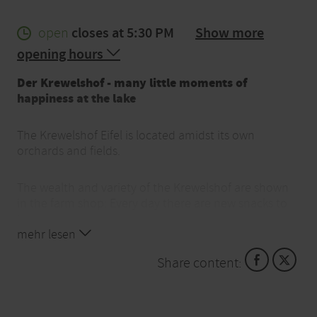
open
closes at 5:30 PM
Show more
opening hours
Der Krewelshof - many little moments of
happiness at the lake
The Krewelshof Eifel is located amidst its own
orchards and fields.
The wealth and variety of the Krewelshof are shown
in the farm shop: Every day there are new snacks to
try.
mehr lesen
Share content: