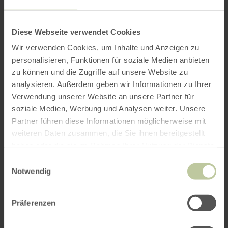
per Google Maps
Diese Webseite verwendet Cookies
Wir verwenden Cookies, um Inhalte und Anzeigen zu
Get directions from:
personalisieren, Funktionen für soziale Medien anbieten
zu können und die Zugriffe auf unsere Website zu
analysieren. Außerdem geben wir Informationen zu Ihrer
Verwendung unserer Website an unsere Partner für
soziale Medien, Werbung und Analysen weiter. Unsere
Partner führen diese Informationen möglicherweise mit
weiteren Daten zusammen, die Sie ihnen bereitgestellt
PLAN THE ROUTE
haben oder die sie im Rahmen Ihrer Nutzung der Dienste
gesammelt haben.
Einwilligungsauswahl
Notwendig
You might also be interested
Präferenzen
in