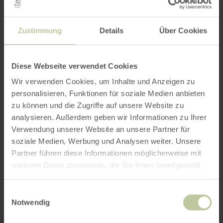
Zustimmung
Details
Über Cookies
PLAN YOUR JOURNEY
Diese Webseite verwendet Cookies
Wir verwenden Cookies, um Inhalte und Anzeigen zu
personalisieren, Funktionen für soziale Medien anbieten
per Google Maps
zu können und die Zugriffe auf unsere Website zu
analysieren. Außerdem geben wir Informationen zu Ihrer
Get directions from:
Verwendung unserer Website an unsere Partner für
soziale Medien, Werbung und Analysen weiter. Unsere
Partner führen diese Informationen möglicherweise mit
weiteren Daten zusammen, die Sie ihnen bereitgestellt
haben oder die sie im Rahmen Ihrer Nutzung der Dienste
gesammelt haben.
Einwilligungsauswahl
Notwendig
PLAN THE ROUTE