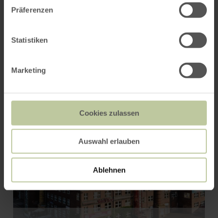
Präferenzen
You might also be interested
Statistiken
in
Marketing
Cookies zulassen
Auswahl erlauben
Ablehnen