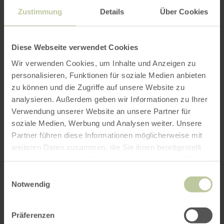
PLAN YOUR JOURNEY
Zustimmung
Details
Über Cookies
Diese Webseite verwendet Cookies
per Google Maps
Wir verwenden Cookies, um Inhalte und Anzeigen zu
personalisieren, Funktionen für soziale Medien anbieten
zu können und die Zugriffe auf unsere Website zu
Get directions from:
analysieren. Außerdem geben wir Informationen zu Ihrer
Verwendung unserer Website an unsere Partner für
soziale Medien, Werbung und Analysen weiter. Unsere
Partner führen diese Informationen möglicherweise mit
weiteren Daten zusammen, die Sie ihnen bereitgestellt
haben oder die sie im Rahmen Ihrer Nutzung der Dienste
PLAN THE ROUTE
gesammelt haben.
Einwilligungsauswahl
Notwendig
Präferenzen