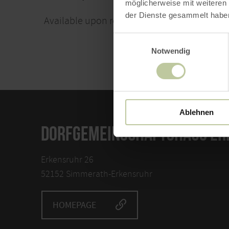
möglicherweise mit weiteren
der Dienste gesammelt habe
Available upon request.
Einwilligungsauswahl
Notwendig
Ablehnen
DORFGEMEINSCHAFTSHAUS E
Erkensruhr 26
52152 Simmerath-Erkensruhr
HOMEPAGE