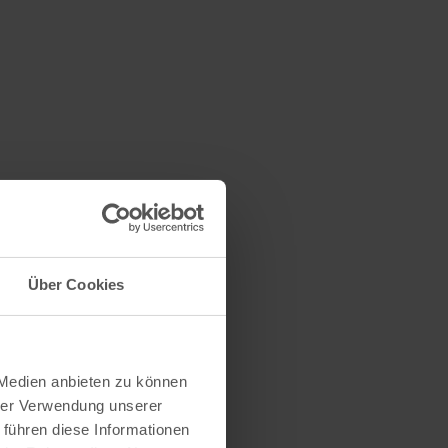
Über Cookies
 Medien anbieten zu können
hrer Verwendung unserer
 führen diese Informationen