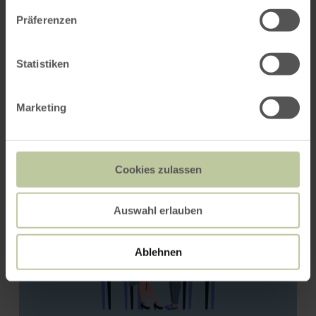
Präferenzen
Statistiken
You might also be interested
in
Marketing
Cookies zulassen
Auswahl erlauben
Ablehnen