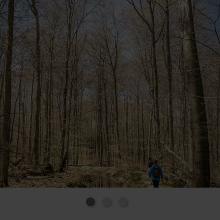
and bed are, the better both function: the stream as a buffer for
the forest and as a home for animals and plants.
Stream check: Stop for a moment and read the stream. Where
is the bank flat, where is it steep? Where is the water allowed
to spread out, where is it constricted? This will tell you how
well the stream is helping the forest - or where it is coming
under pressure.