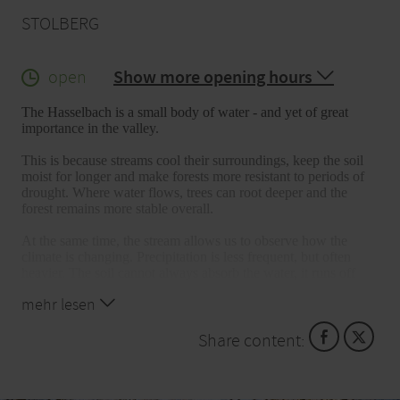
STOLBERG
open
Show more opening hours
The Hasselbach is a small body of water - and yet of great
importance in the valley.
This is because streams cool their surroundings, keep the soil
moist for longer and make forests more resistant to periods of
drought. Where water flows, trees can root deeper and the
forest remains more stable overall.
At the same time, the stream allows us to observe how the
climate is changing. Precipitation is less frequent, but often
heavier. The soil cannot always absorb the water, it runs off
superficially, floods occur - and yet groundwater levels are
mehr lesen
falling in some places. It is precisely then that the stream
becomes an important buffer in the forest's water balance.
Share content:
However, a stream is more than just a watercourse. It is a
habitat and connecting path for species such as dragonflies,
frogs, dippers and kingfishers. The more diverse the banks